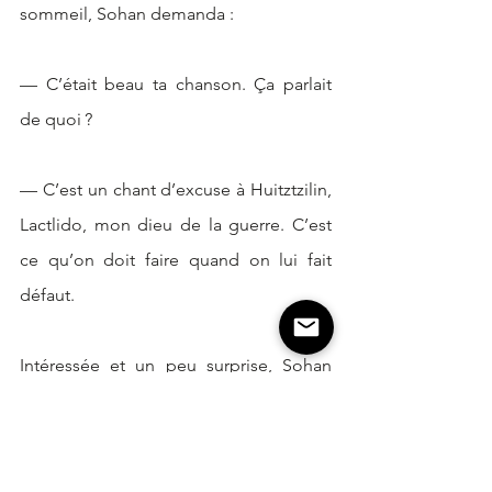
sommeil, Sohan demanda : 
— C’était beau ta chanson. Ça parlait 
de quoi ?
— C’est un chant d’excuse à Huitztzilin, 
Lactlido, mon dieu de la guerre. C’est 
ce qu’on doit faire quand on lui fait 
défaut. 
Intéressée et un peu surprise, Sohan 
releva la tête.
— Je n’ai pas l’impression que tu ai « 